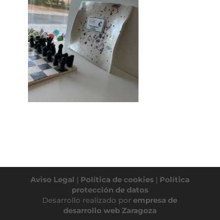
Aviso Legal
|
Política de cookies
|
Política
protección de datos
Desarrollo realizado por
empresa de
desarrollo web Zaragoza