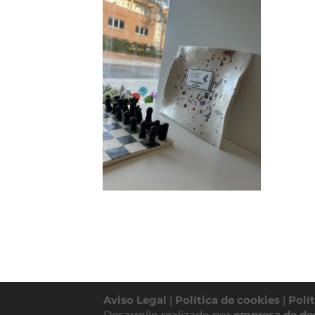
Aviso Legal
|
Política de cookies
|
Polí
Desarrollo realizado por
empresa de de