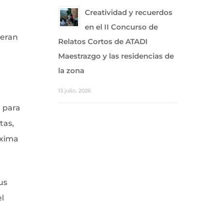
Creatividad y recuerdos
en el II Concurso de
yeran
Relatos Cortos de ATADI
Maestrazgo y las residencias de
la zona
13 julio, 2026
a para
tas,
áxima
us
l