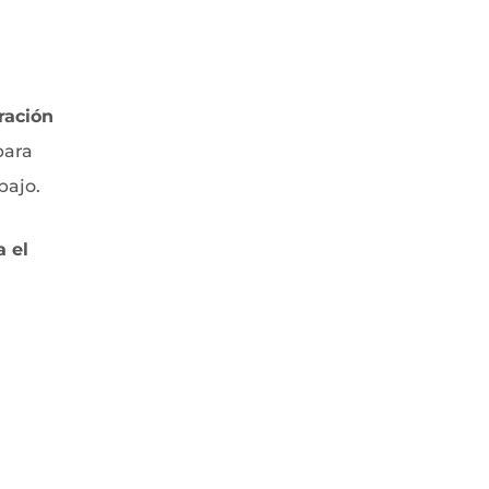
ración
para
bajo.
 el